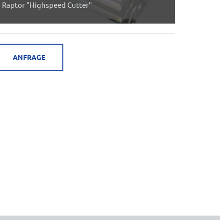
Raptor "Highspeed Cutter"
ANFRAGE